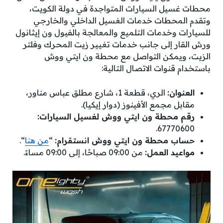
محطات غسيل السيارات المتواجدة في دولة الكويت،
وتقدم المحطات خدمات الغسيل الداخلي والخارجي
للسيارات وخدمات التلميع والمعالجة بالفيول ون إيثانول
ورش القار إلى جانب خدمات تغيير زيت المحرك وفلتر
الزيت، ويمكن التواصل مع محطة ون ايتي ووش
باستخدام قنوات الاتصال التالية:
العنوان:
الري، قطعة 1، شارع مطلق عباس مناور،
مقابل مجمع الأفينوز (دوار إيكيا).
رقم محطة ون ايتي ووش لغسيل السيارات:
67770600.
حساب محطة ون ايتي ووش انستقرام:
“
من هنا
“.
مواعيد العمل:
من 09:00 صباحًا، إلى 09:00 مساءً.