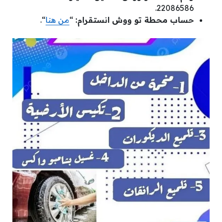
22086586.
حساب محطة تو ووش انستقرام:
“
من هنا
“.