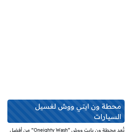
محطة ون ايتي ووش لغسيل
السيارات
تُعد محطة ون يايت ووش “Oneighty Wash” من أفضل