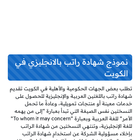
نموذج شهادة راتب بالانجليزي في
الكويت
تطلب بعض الجهات الحكومية والأهلية في الكويت تقديم
شهادة راتب باللغتين العربية والإنجليزية للحصول على
خدمات معينة أو منتجات تمويلية، وعادةً ما تحمل
النسختين نفس الصيغة التي تبدأ بعبارة “إلى من يهمه
الأمر” للغة العربية وبعبارة “To whom it may concern”
للغة الإنجليزية، وتنتهي النسختين من شهادة الراتب
بإخلاء مسؤولية الشركة عن استخدام شهادة الراتب