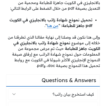
بالانجليزي في الكويت جاهزة للطباعة ومحمية من
التعديل بصيغة pdf من خلال الضغط على الرابط التالي:
تحميل نموذج شهادة رَاتب بالانجليزي في الكويت
pdf جاهز للطباعة:
“
من هنا
“.
وإلى هنا نكون قد وصلنا إلى نهاية مقالنا الذي تطرقنا من
خلاله إلى موضوع
نموذج شهادة راتب بالانجليزي في
الكويت جاهز للطباعة
حيث تم عرض مجموعة من
المعلومات حول نموذج شهادة الراتب مع إرفاق صيغة
النموذج الإنجليزي الأكثر شيوعًا في الكويت مع روابط
تحميل هذا النموذج بصيغة doc، وpdf.
Questions & Answers
كيف استخرج بيان راتب؟
كيف استخرج بيان راتب؟
كيف استخرج شهادة استمرارية راتب؟