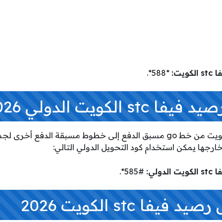
يت:
*588*.
s الكويت الدولي 2026
لتحويل رَصيد فيفا stc الكويت من خط go مسبق الدفع إلى خطوط مسبقة الد
رجها يمكن استخدام كود التحويل الدولي التالي:
ولي:
#585*.
يفا stc الكويت 2026