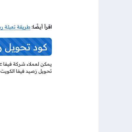
اقرأ أيضًا:
طريقة تعبئة رصيد stc الكويت الد
كود تحويل رصيد فيفا
تحويل رَصيد فيفا الكويت ا