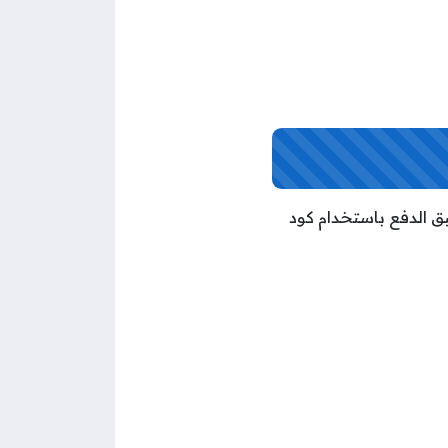
فيفا stc الكويت تحويل رَصيد من خط go مسبق الدفع إلى خط go مسبق الدفع باستخدام كود