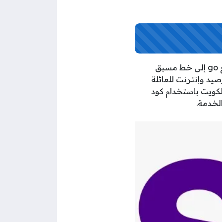
فيفا stc لعملائها في دولة الكويت إمكانية تحويل الرّصيد من خط مسبق الدفع go إلى خط مسبق
صيد وإنترنت للعائلة
لكويت باستخدام كود
لخدمة.