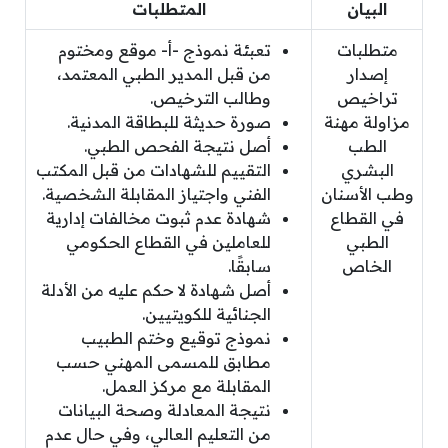
البيان
المتطلبات
متطلبات
تعبئة نموذج -أ- موقع ومختوم
إصدار
من قبل المدير الطبي المعتمد،
تراخيص
وطالب الترخيص.
مزاولة مهنة
صورة حديثة للبطاقة المدنية.
الطب
أصل نتيجة الفحص الطبي.
البشري
التقييم للشهادات من قبل المكتب
وطب الأسنان
الفني واجتياز المقابلة الشخصية.
في القطاع
شهادة عدم ثبوت مخالفات إدارية
الطبي
للعاملين في القطاع الحكومي
الخاص
سابقًا.
أصل شهادة لا حكم عليه من الأدلة
الجنائية للكويتيين.
نموذج توقيع وختم الطبيب
مطابق للمسمى المهني حسب
المقابلة مع مركز العمل.
نتيجة المعادلة وصحة البيانات
من التعليم العالي، وفي حال عدم