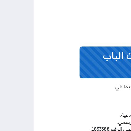
 الباب
ما يلي:
عية.
لرسمي.