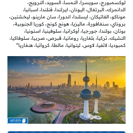
لوكسمبورج، سويسرا، النمسا، السويد، النرويج،
الدانمرك، البرتغال، اليونان، ايرلندا، فنلندا، اسبانيا،
موناكو، الفاتيكان، ايسلندا، اندورا، سان مارينو، ليخشتين،
بروناي، سنغافورة، ماليزيا، هونج كونج، كوريا الجنوبية،
بوتان، بولندا، جورجيا، أوكرانيا، سلوفينيا، استونيا،
التشيك، تركيا، بلغاريا، رومانيا، قبرص، صربيا، سلوفاكيا،
كمبوديا، لاتفيا، لاوس، ليتوانيا، مالطا، كرواتيا، هنغاريا”