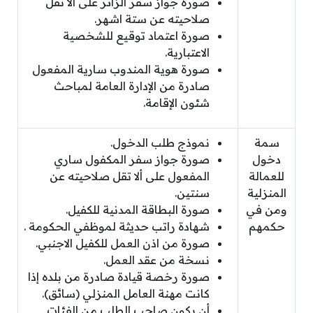
صورة جواز سفر الزائر على ألا تقل
صلاحيته عن ستة اشهر.
صورة اعتماد توقيع للشخصية
الاعتبارية.
صورة هوية المندوب سارية المفعول
صادرة من الإدارة العامة لمباحث
شئون الإقامة.
سمة
نموذج طلب الدخول.
دخول
صورة جواز سفر المكفول ساري
للعمالة
المفعول على ألا تقل صلاحيته عن
المنزلية
سنتين.
ومن في
صورة البطاقة المدنية للكفيل.
حكمهم
شهادة راتب حديثة لموظفي الحكومة .
صورة من اذن العمل للكفيل الاجنبي.
نسخة من عقد العمل.
صورة رخصة قيادة صادرة من بلده إذا
كانت مهنة العامل المنزلي (سائق).
أن يكون صاحب الطلب من الفئات