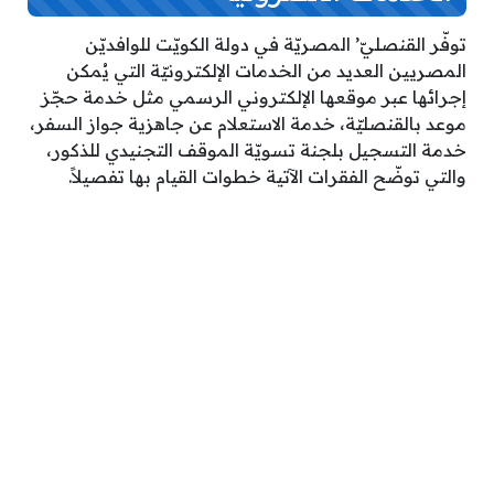
توفّر القنصليّ’ المصريّة في دولة الكويّت للوافديّن
المصريين العديد من الخدمات الإلكترونيّة التي يُمكن
إجرائها عبر موقعها الإلكتروني الرسمي مثل خدمة حجّز
موعد بالقنصليّة، خدمة الاستعلام عن جاهزية جواز السفر،
خدمة التسجيل بلجنة تسويّة الموقف التجنيدي للذكور،
والتي توضّح الفقرات الآتية خطوات القيام بها تفصيلاً.