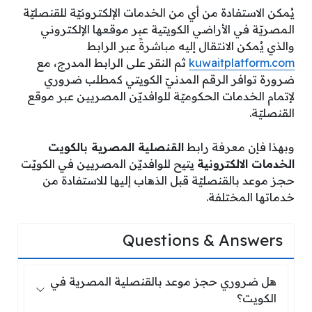
يُمكن الاستفادة من أي من الخدمات الإلكترونيّة للقنصليّة
المصريّة في الأراضي الكويتية عبر موقعها الإلكتروني
والذي يُمكن الانتقال إليه مباشرةً عبر الرابط
kuwaitplatform.com
ثم النقر على الرابط المدرج، مع
ضرورة توافر الرقم المدنيّ الكويتي كمطلب ضروري
لإتمام الخدمات الحكوميّة للوافديّن المصريين عبر موقع
القنصليّة.
وبهذا فإن معرفة رابط
القنصلية المصرية بالكويت
الخدمات الالكترونية
يتيح للوافديّن المصريين في الكويّت
حجز موعد بالقنصليّة قبل الذهاب إليها للاستفادة من
خدماتها المختلفة.
Questions & Answers
هل ضروري حجز موعد بالقنصلية المصري
هل ضروري حجز موعد بالقنصلية المصرية في
الكويت؟