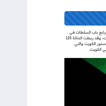
اب الرابع باب السلطات في
الكويت، وتتضمنت المادّة أحكامًا حول الشروط المطلوبة لتولي منصب وزير في دولة الكويت، وقد ربطت المادّة 125
شروط تولي عضوية مجلس الأمة الواردة في المادّة 82 من الدستور الكويت والتي
ي الكويت.