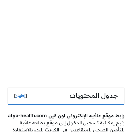
جدول المحتويات
[
إظهار
]
رابط موقع عافية الإلكتروني اون لاين afya-health.com
يتيح إمكانية تسجيل الدخول إلى موقع بطاقة عافية
للتأمين الصحي للمتقاعدين في الكويت للبدء بالاستفادة