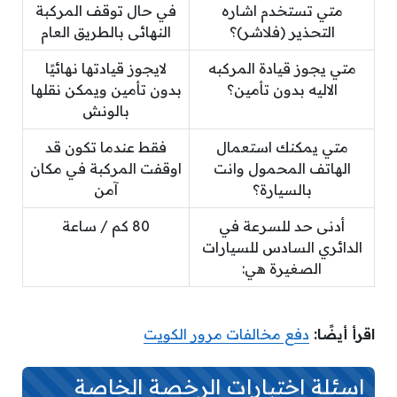
متي تستخدم اشاره
في حال توقف المركبة
التحذير (فلاشر)؟
النهائى بالطريق العام
متي يجوز قيادة المركبه
لايجوز قيادتها نهائيًا
الاليه بدون تأمين؟
بدون تأمين ويمكن نقلها
بالونش
متي يمكنك استعمال
فقط عندما تكون قد
الهاتف المحمول وانت
اوقفت المركبة في مكان
بالسيارة؟
آمن
أدنى حد للسرعة في
80 كم / ساعة
الدائري السادس للسيارات
الصغيرة هي:
اقرأ أيضًا:
دفع مخالفات مرور الكويت
اسئلة اختبارات الرخصة الخاصة