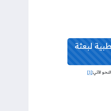
بية لبعثة
نحو الآتي:
[1]