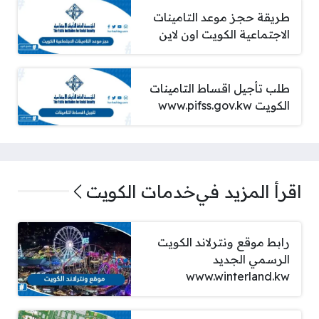
طريقة حجز موعد التامينات
الاجتماعية الكويت اون لاين
طلب تأجيل اقساط التامينات
الكويت www.pifss.gov.kw
اقرأ المزيد في
خدمات الكويت
رابط موقع ونترلاند الكويت
الرسمي الجديد
www.winterland.kw