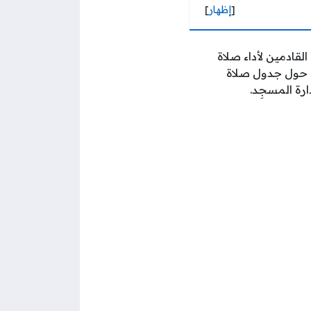
[
إظهار
]
لقادمين لأداء صلاة
 حول جدول صلاة
رة المسجِد.