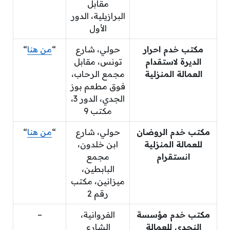
مقابل
البرازيلية، الدور
الأول
مكتب خدم احرار
حولي، شارع
“
من هنا
“
الديرة لاستقدام
تونس، مقابل
العمالة المنزلية
مجمع الرحاب،
فوق مطعم بوز
الجدي، الدور 3،
مكتب 9
مكتب خدم الروضان
حولي، شارع
“
من هنا
“
للعمالة المنزلية
ابن خلدون،
انستقرام
مجمع
البابطين،
ميزانين، مكتب
رقم 2
مكتب خدم مؤسسة
الفروانية،
–
النجدي للعمالة
الشارع