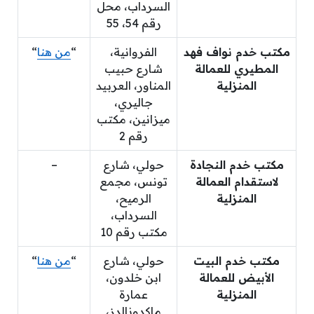
السرداب، محل
رقم 54، 55
مكتب خدم نواف فهد
الفروانية،
“
من هنا
“
المطيري للعمالة
شارع حبيب
المنزلية
المناور، العربيد
جاليري،
ميزانين، مكتب
رقم 2
مكتب خدم النجادة
حولي، شارع
–
لاستقدام العمالة
تونس، مجمع
المنزلية
الرميح،
السرداب،
مكتب رقم 10
مكتب خدم البيت
حولي، شارع
“
من هنا
“
الأبيض للعمالة
ابن خلدون،
المنزلية
عمارة
ماكدونالدز،