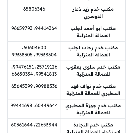
مكتب خدم زيد ذعار
65806346
الدوسري
مكتب ابو أحمد لجلب
94414364، 96659793
العمالة المنزلية
مكتب خدم رحاب لجلب
60604600،
العمالة المنزلية
99338304، 99338305
مكتب خدم سلوى يعقوب
25719126، 99476151،
للعمالة المنزلية
99541813، 66650334
مكتب خدم نواف فهد
90988536، 65645399
المطيري للعمالة المنزلية
مكتب خدم جوزة المطيري
60449644، 99441698
للعمالة المنزلية
مكتب خدم النجادة
22653844، 60361644
لاستقدام العمالة المنزلية