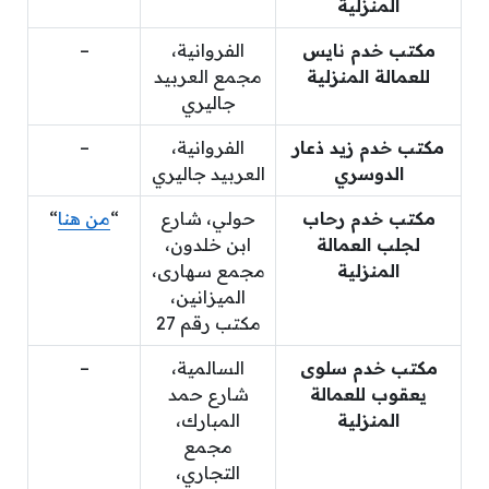
المنزلية
مكتب خدم نايس
الفروانية،
–
للعمالة المنزلية
مجمع العربيد
جاليري
مكتب خدم زيد ذعار
الفروانية،
–
الدوسري
العربيد جاليري
مكتب خدم رحاب
حولي، شارع
“
من هنا
“
لجلب العمالة
ابن خلدون،
المنزلية
مجمع سهارى،
الميزانين،
مكتب رقم 27
مكتب خدم سلوى
السالمية،
–
يعقوب للعمالة
شارع حمد
المنزلية
المبارك،
مجمع
التجاري،