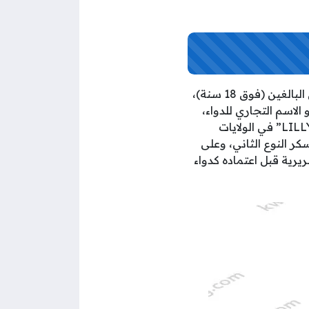
ابرة مونجارو هي ابرة تستخدم بشكل أساسي في علاج النوع الثاني من مرض السكري لدى البالغين (فوق 18 سنة)،
استخدامها لعلاج الأنواع الأخرى من داء السكر، و”مونجارو، Mounjaro” هو الاسم التجاري للدواء،
أما الاسم العلمي فهو “تيرزيباتيد، Tirzepatide”، وقد تم تطوير هذا الدواء من قبل شركة “LILLY” في الولايات
كر النوع الثاني، وعلى
يرية قبل اعتماده كدواء