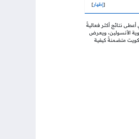
[
إظهار
]
 أعطى نتائج أكثر فعاليةً
وية الأنسولين، ويعرض
كويت متضمنةً كيفية