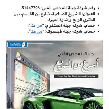
رقم شركة جبلة للفحص الفني:
51447796.
العنوان:
الشويخ الصناعية، شارع بن القاسم، بين
الدائري الرابع وإشارة الميرة.
حساب شركة جبلة انستقرام:
“
من هنا
“.
حساب شركة جبلة فيسبوك:
“
من هنا
“.