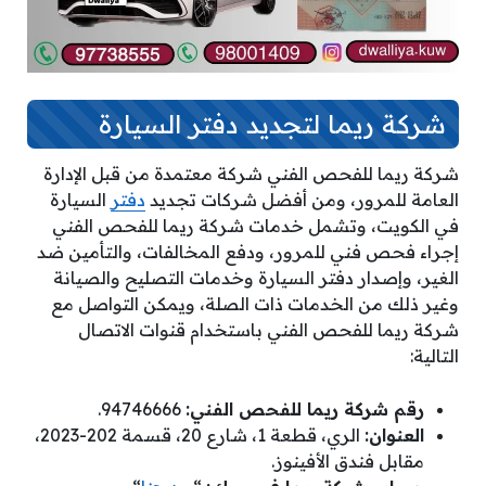
شركة ريما لتجديد دفتر السيارة
شركة ريما للفحص الفني شركة معتمدة من قبل الإدارة
العامة للمرور، ومن أفضل شركات تجديد
دفتر
السيارة
في الكويت، وتشمل خدمات شركة ريما للفحص الفني
إجراء فحص فني للمرور، ودفع المخالفات، والتأمين ضد
الغير، وإصدار دفتر السيارة وخدمات التصليح والصيانة
وغير ذلك من الخدمات ذات الصلة، ويمكن التواصل مع
شركة ريما للفحص الفني باستخدام قنوات الاتصال
التالية:
رقم شركة ريما للفحص الفني:
94746666.
العنوان:
الري، قطعة 1، شارع 20، قسمة 202-2023،
مقابل فندق الأفينوز.