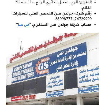
العنوان:
الري، مدخل الدائري الرابع، خلف صفاة
الغانم.
رقم شركة جولدن صن للفحص الفني للسيارات:
24729999، 65998777.
حساب شركة جولدن صن انستقرام:
“
من هنا
“.