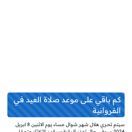
كم باقي على موعد صلاة العيد في
الفروانية
سيتم تحري هلال شهر شوال مساء يوم الاثنين 8 ابريل
2024 م، وفي حال تعذر الرؤية سيكون الثلاثاء متممًا