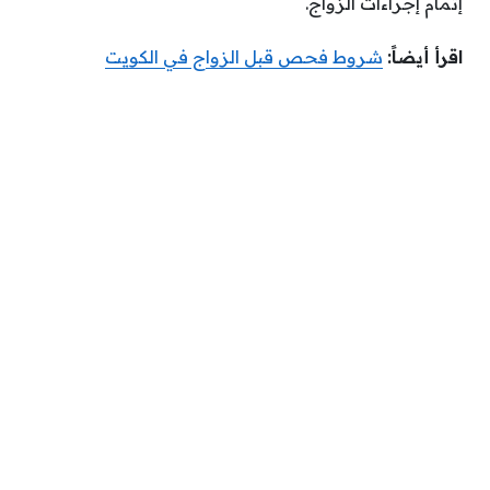
إتمام إجراءات الزَواج.
اقرأ أيضاً:
شروط فحص قبل الزواج في الكويت