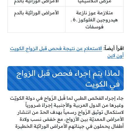
مرض الثلاسيميا
الأمراض الوراثيّة بالدم
متلازمة عوز نازعة
الأمراض الوراثيّة بالدم
هيدروجين الغلوكوز ـ 6 ـ
فوسفات
اقرأ أيضاً:
الاستعلام عن نتيجة فحص قبل الزواج الكويت
أون لاين
لماذا يتم إجراء فحص قبل الزواج
في الكويت
جاء إجراء الفحّص الطبي لما قَبل الزَواج في دولة الكويّت
وغيرها من الدول العربية والأجنبية إجراءً ضرورياً
لاستكمال توثيق الزَواج رسمياً بهدف الحدّ من انتشار
الأمراض المعديّة بين الأزواج، مع خفض نسب ولادة
أطفال يحملون في جيناتهم الأمراض الوراثيّة الخطيرة