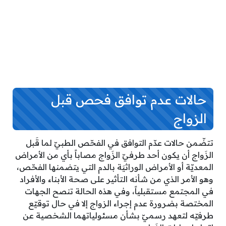
حالات عدم توافق فحص قبل
الزواج
تتضّمن حالات عدّم التوافق في الفحّص الطبيّ لما قَبل
الزَواج أن يكون أحد طرفيّ الزَواج مصاباً بأي من الأمراض
المعديّة أو الأمراض الوراثيَة بالدم التي يتضمنها الفحّص،
وهو الأمر الذي من شأنه التأثير على صحة الأبناء والأفراد
في المجتمع مستقبلياً، وفي هذه الحالة تنصح الجهات
المختصة بضرورة عدم إجراء الزواج إلا في حال توقيّع
طرفيّه لتعهد رسميّ بشأن مسئولياتهما الشخصية عن