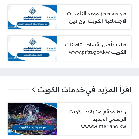
طريقة حجز موعد التامينات
الاجتماعية الكويت اون لاين
طلب تأجيل اقساط التامينات
الكويت www.pifss.gov.kw
اقرأ المزيد في
خدمات الكويت
رابط موقع ونترلاند الكويت
الرسمي الجديد
www.winterland.kw