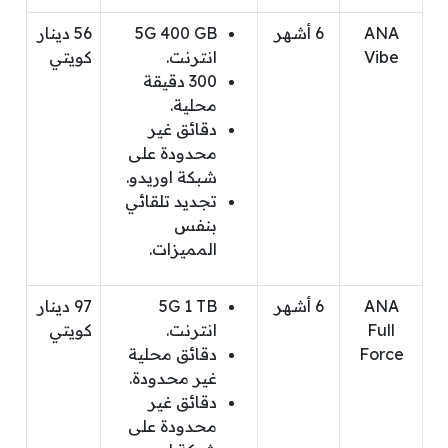
ANA
6 أشهر
5G 400 GB
56 دينار
Vibe
انترنت.
كويتي
300 دقيقة
محلية.
دقائق غير
محدودة على
شبكة اوريدو.
تجديد تلقائي
بنفس
المميزات.
ANA
6 أشهر
5G 1 TB
97 دينار
Full
انترنت.
كويتي
Force
دقائق محلية
غير محدودة.
دقائق غير
محدودة على