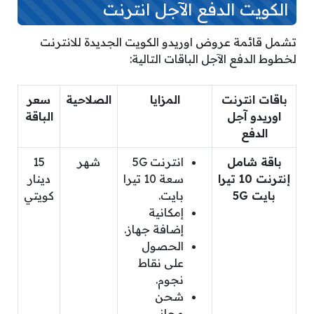
الكويت الدفع الآجل انترنت
تشمل قائمة عروض اوريدو الكويت الجديدة للانترنت
لخطوط الدفع الآجل الباقات التالية:
باقات انترنت
المزايا
الصلاحية
سعر
اوريدو آجل
الباقة
الدفع
باقة شامل
انترنت 5G
شهر
15
إنترنت 10 تيرا
سعة 10 تيرا
دينار
بايت 5G
بايت.
كويتي
إمكانية
إضافة جهاز.
الحصول
على نقاط
نجوم.
شحن
مجاني.