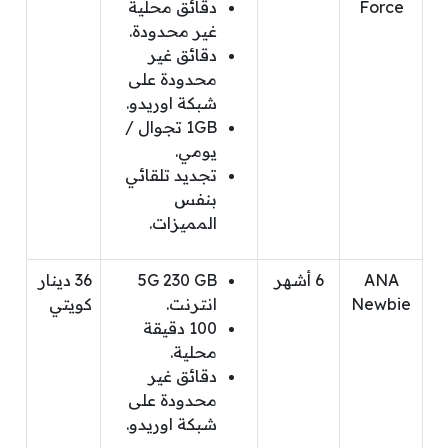
Force
دقائق محلية
غير محدودة.
دقائق غير
محدودة على
شبكة اوريدو.
1GB تجوال /
يومي.
تجديد تلقائي
بنفس
المميزات.
ANA
6 أشهر
5G 230 GB
36 دينار
Newbie
انترنت.
كويتي
100 دقيقة
محلية.
دقائق غير
محدودة على
شبكة اوريدو.