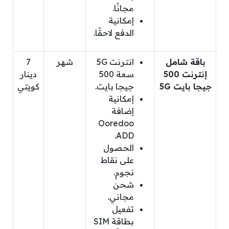
مجانًا.
إمكانية
الدفع لاحقًا.
باقة شامل
انترنت 5G
شهر
7
إنترنت 500
سعة 500
دينار
جيجا بايت 5G
جيجا بايت.
كويتي
إمكانية
إضافة
Ooredoo
ADD.
الحصول
على نقاط
نجوم.
شحن
مجاني.
تفعيل
بطاقة SIM