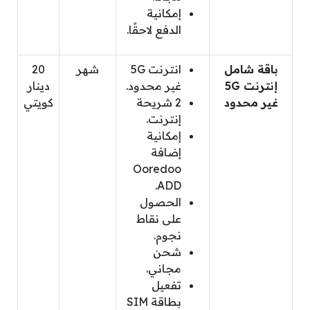
إمكانية
الدفع لاحقًا.
باقة شامل
انترنت 5G
شهر
20
إنترنت 5G
غير محدود.
دينار
غير محدود
2 شريحة
كويتي
إنترنت.
إمكانية
إضافة
Ooredoo
ADD.
الحصول
على نقاط
نجوم.
شحن
مجاني.
تفعيل
بطاقة SIM