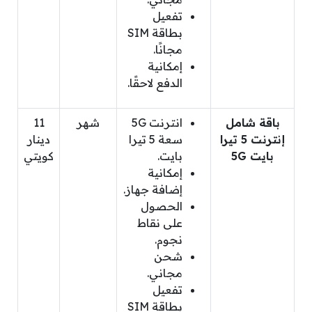
تفعيل
بطاقة SIM
مجانًا.
إمكانية
الدفع لاحقًا.
باقة شامل
انترنت 5G
شهر
11
إنترنت 5 تيرا
سعة 5 تيرا
دينار
بايت 5G
بايت.
كويتي
إمكانية
إضافة جهاز.
الحصول
على نقاط
نجوم.
شحن
مجاني.
تفعيل
بطاقة SIM