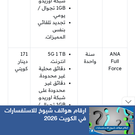
شبكة اوريدو.
1GB تجوال /
يومي.
تجديد تلقائي
بنفس
المميزات.
ANA
سنة
5G 1 TB
171
Full
واحدة
انترنت.
دينار
Force
دقائق محلية
كويتي
غير محدودة.
دقائق غير
محدودة على
شبكة اوريدو.
1GB تجوال /
ارقام هواتف شيوخ للاستفسارات
يومي.
في الكويت 2026
تجديد تلقائي
بنفس
المميزات.