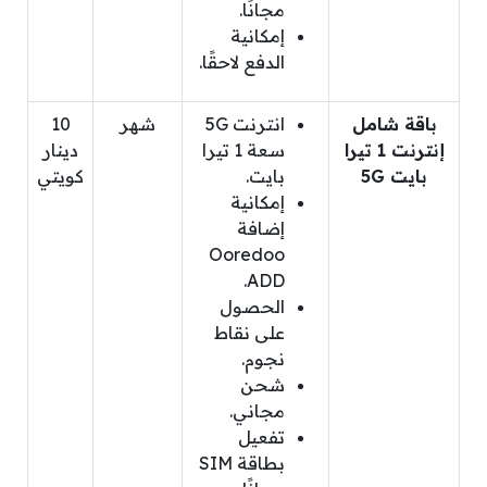
مجانًا.
إمكانية
الدفع لاحقًا.
باقة شامل
انترنت 5G
شهر
10
إنترنت 1 تيرا
سعة 1 تيرا
دينار
بايت 5G
بايت.
كويتي
إمكانية
إضافة
Ooredoo
ADD.
الحصول
على نقاط
نجوم.
شحن
مجاني.
تفعيل
بطاقة SIM