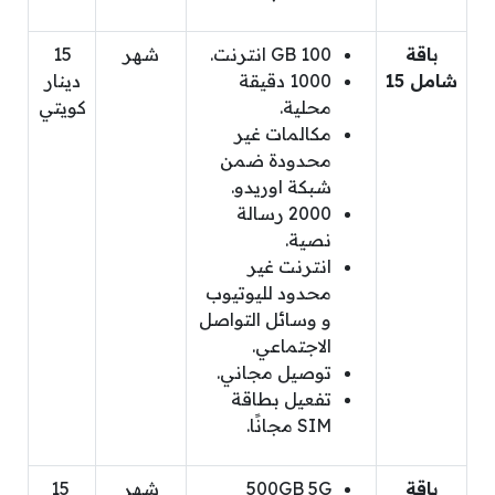
باقة
100 GB انترنت.
شهر
15
شامل 15
1000 دقيقة
دينار
محلية.
كويتي
مكالمات غير
محدودة ضمن
شبكة اوريدو.
2000 رسالة
نصية.
انترنت غير
محدود لليوتيوب
و وسائل التواصل
الاجتماعي.
توصيل مجاني.
تفعيل بطاقة
SIM مجانًا.
باقة
500GB 5G
شهر
15