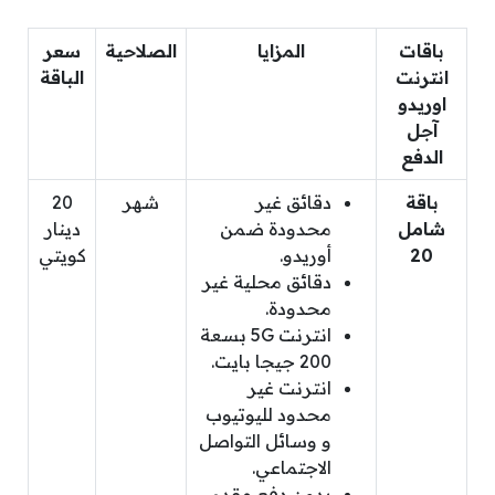
باقات
المزايا
الصلاحية
سعر
انترنت
الباقة
اوريدو
آجل
الدفع
باقة
دقائق غير
شهر
20
شامل
محدودة ضمن
دينار
20
أوريدو.
كويتي
دقائق محلية غير
محدودة.
انترنت 5G بسعة
200 جيجا بايت.
انترنت غير
محدود لليوتيوب
و وسائل التواصل
الاجتماعي.
بدون دفع مقدم.