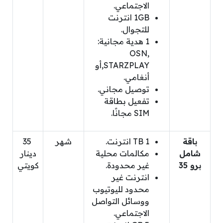
الاجتماعي.
1GB انترنت
للتجوال.
1 هدية مجانية:
OSN,
STARZPLAY,أو
أنغامي.
توصيل مجاني.
تفعيل بطاقة
SIM مجانًا.
باقة
1 TB انترنت.
شهر
35
شامل
مكالمات محلية
دينار
برو 35
غير محدودة.
كويتي
انترنت غير
محدود لليوتيوب
ووسائل التواصل
الاجتماعي.