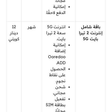
مجانًا.
إمكانية
الدفع لاحقًا.
باقة شامل
انترنت 5G
شهر
12
إنترنت 2 تيرا
سعة 2 تيرا
دينار
بايت 5G
بايت.
كويتي
إمكانية
إضافة
Ooredoo
ADD.
الحصول
على نقاط
نجوم.
شحن
مجاني.
تفعيل
بطاقة SIM
مجانًا.