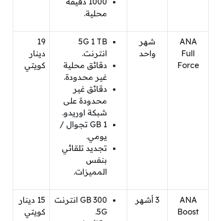
1000 دقيقة
محلية.
ANA
شهر
5G 1 TB
19
Full
واحد
انترنت.
دينار
Force
دقائق محلية
كويتي
غير محدودة.
دقائق غير
محدودة على
شبكة اوريدو.
1 GB تجوال /
يومي.
تجديد تلقائي
بنفس
المميزات.
ANA
3 أشهر
300 GB انترنت
15 دينار
Boost
5G.
كويتي