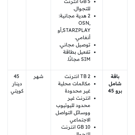
5 GB انترنت
للتجوال.
2 هدية مجانية:
OSN,
STARZPLAY,أو
أنغامي.
توصيل مجاني.
تفعيل بطاقة
SIM مجانًا.
باقة
2 TB انترنت
شهر
45
شامل
مكالمات محلية
دينار
برو 45
غير محدودة
كويتي
انترنت غير
محدود لليوتيوب
ووسائل التواصل
الاجتماعي
10 GB انترنت
للتجوال