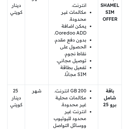
SHAMEL
انترنت.
دينار
SIM
مكالمات غير
كويتي
OFFER
محدودة.
يمكن اضافة
Ooredoo ADD.
بدون دفع مقدم.
الحصول على
نقاط نجوم.
توصيل مجاني.
تفعيل بطاقة
SIM مجانًا.
باقة
200 GB انترنت.
شهر
25
شامل
مكالمات محلية
دينار
برو 25
غير محدودة.
كويتي
انترنت غير
محدود لليوتيوب
ووسائل التواصل