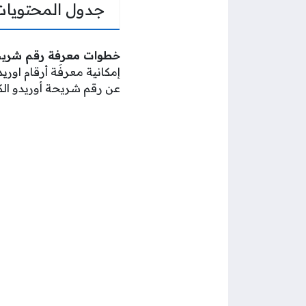
جدول المحتويات
خطوات معرفة رقم شريحة
إمكانية معرفَة أرقام او
عن رقم شريحة أوريدو الك