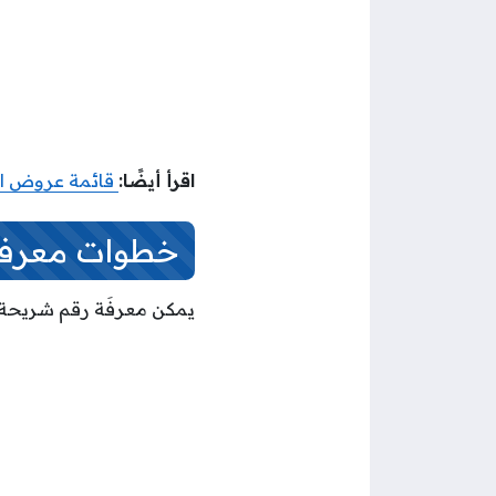
اقرأ أيضًا:
قائمة عروض اور
خطوات معرفة 
يمكن معرفَة رقم شريحة او