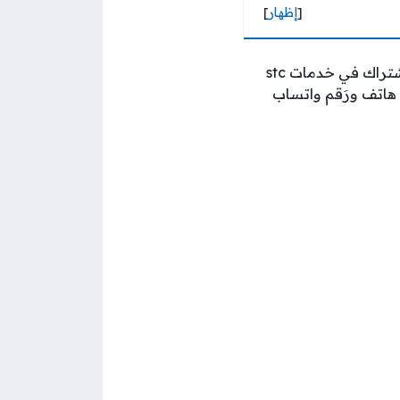
[
إظهار
]
اشتراك في
خدمات stc
 هاتف ورَقم واتساب