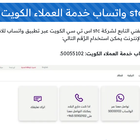
للتواصل مع فريق الدعم الفني التابع لشركة stc اس تي سي الكويت عبر 
إنترنت يمكن استخدام الرَّقم التالي:
50055102.