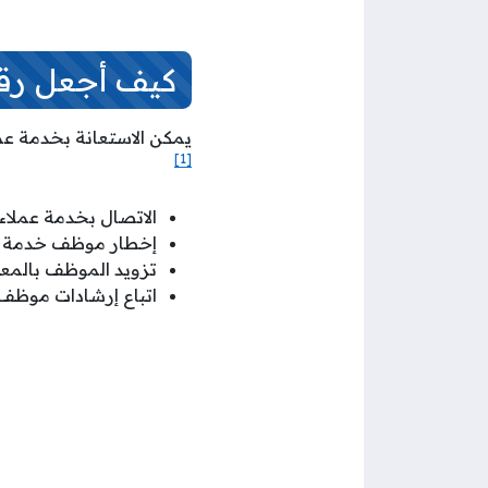
كيف أجعل رق
يمكن الاستعانة بخدمة عم
[1]
الاتصال بخدمة عملاء stc الكويت على الرقم (102)
إخطار موظف خدمة ال
تزويد الموظف بالمعل
اتباع إرشادات موظف 