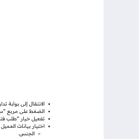
الانتقال إلى بوابة تد
الضغط على مربع “سجل 
تفعيل خيار “طلب فت
اختيار بيانات العميل
الجنس.