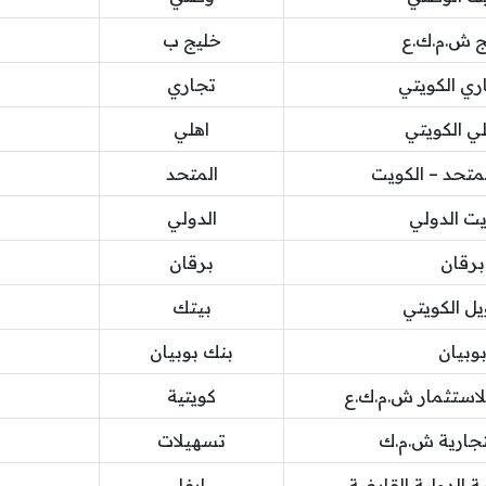
ج ش.م.ك.ع
خليج ب
اري الكويتي
تجاري
لي الكويتي
اهلي
لمتحد – الكويت
المتحد
يت الدولي
الدولي
برقان
برقان
يل الكويتي
بيتك
وبيان
بنك بوبيان
للاستثمار ش.م.ك.ع
كويتية
تجارية ش.م.ك
تسهيلات
ة الدولية القابضة
ايفا