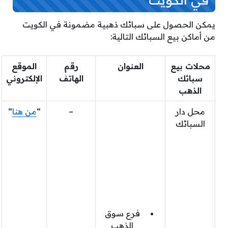
يمكن الحصول على سبائك ذهبية مضمونة في الكويت
من أماكن بيع السبائك التالية:
محلات بيع
العنوان
رقم
الموقع
سبائك
الهاتف
الإلكتروني
الذهب
محل دار
الفرع
–
“
من هنا
“
السبائك
الرئيسي،
برج
بيتك.
فرع
مجمع
الأفنيوز.
فرع سوق
الذهب