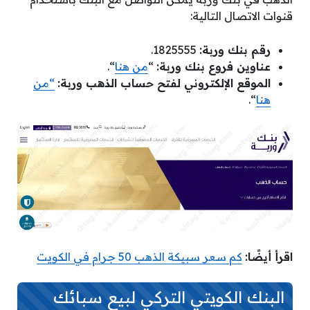
قنوات الاتصال التالية:
رقم بنك وربة:
1825555.
عناوين فروع بنك وربة:
“
من هنا
“.
الموقع الإلكتروني لفتح حساب الذهب وربة:
“من
هنا
“.
ا
قرأ أيضًا:
كم سعر سبيكة الذهب 50 جرام في الكويت
البنك الكويتي التركي لبيع سبائك