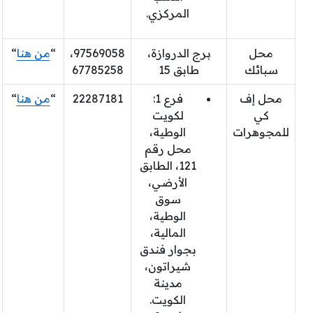
المركزي.
محل
برج الدروازة،
97569058،
“
من هنا
“
سبائك
طابق 15
67785258
محل إف
فرع 1:
22287181
“
من هنا
“
كي
لكويت
للمجوهرات
الوطية،
محل رقم
121، الطابق
الأرضي،
سوق
الوطية،
المالية،
بجوار فندق
شيراتون،
مدينة
الكويت.