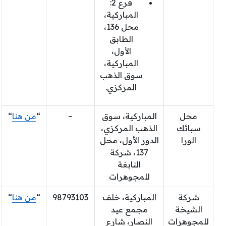
فرع 2:
المباركية،
محل 136،
الطابق
الأول،
المباركية،
سوق الذهب
المركزي.
محل
المباركية، سوق
–
“
من هنا
“
سبائك
الذهب المركزي،
الورا
الدور الأول، محل
137، شركة
النابغة
للمجوهرات
شركة
المباركية، خلف
98793103
“
من هنا
“
الشيخة
مجمع عيد
للمجوهرات
النصار، شارع