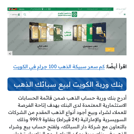
اقرأ أيضًا:
كم سعر سبيكة الذهب 100 جرام في الكويت
بنك وربة الكويت لبيع سبائك الذهب
أدرج بنك وربة حساب الذهب ضمن قائمة الحسابات
الاستثمارية المعتمدة لدى البنك بهدف إتاحة الفرصة
للعملاء لشراء وبيع أجود أنواع الذهب المقدم من الشركات
السويسرية والإماراتية (24 قيراط) بنقاوة 999.9 وذلك
بالتعاون مع شركة دار السبائك، ولفتح حساب بيع وشراء
الذهب في بنك وربة يمكن التواصل مع البنك باستخدام