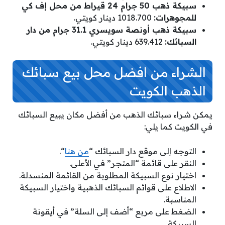
سبيكة ذهب 50 جرام 24 قيراط من محل إف كي
للمجوهرات:
1018.700 دينار كويتي.
سبيكة ذهب أونصة سويسري 31.1 جرام من دار
السبائك:
639.412 دينار كويتي.
الشراء من افضل محل بيع سبائك
الذهب الكويت
يمكن شراء سبائك الذهب من أفضل مكان يبيع السبائك
في الكويت كما يلي:
التوجه إلى موقع دار السبائك “
من هنا
“.
النقر على قائمة “المتجر” في الأعلى.
اختيار نوع السبيكة المطلوبة من القائمة المنسدلة.
الاطلاع على قوائم السبائك الذهبية واختيار السبيكة
المناسبة.
الضغط على مربع “أضف إلى السلة” في أيقونة
السبيكة.