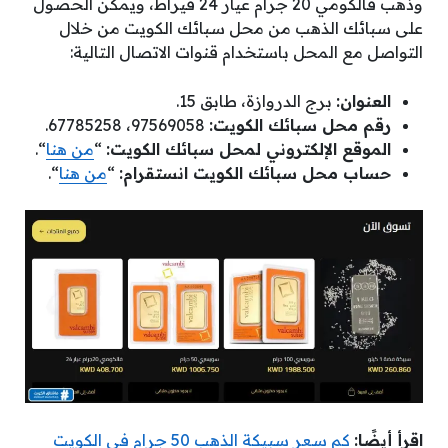
وذهب فالكومي 20 جرام عيار 24 قيراط، ويمكن الحصول
على سبائك الذهب من محل سبائك الكويت من خلال
التواصل مع المحل باستخدام قنوات الاتصال التالية:
العنوان:
برج الدروازة، طابق 15.
رقم محل سبائك الكويت:
97569058، 67785258.
الموقع الإلكتروني لمحل سبائك الكويت:
“
من هنا
“.
حساب محل سبائك الكويت انستقرام:
“
من هنا
“.
ا
قرأ أيضًا:
كم سعر سبيكة الذهب 50 جرام في الكويت