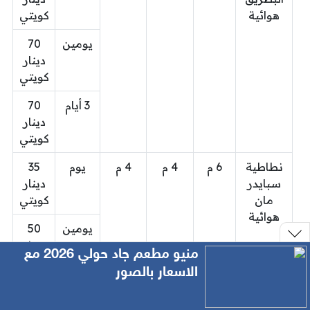
هوائية
كويتي
يومين
70
دينار
كويتي
3 أيام
70
دينار
كويتي
نطاطية
6 م
4 م
4 م
يوم
35
سبايدر
دينار
مان
كويتي
هوائية
يومين
50
دينار
منيو مطعم جاد حولي 2026 مع
كويتي
الاسعار بالصور
3 أيام
50
دينار