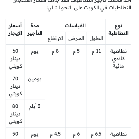
النطاطيات في الكويت على النحو التالي:
نوع
القياسات
مدة
أسعار
النطاطية
التأجير
الإيجار
الطول
العرض
الارتفاع
نطاطية
11 م
5 م
8 م
يوم
60
كاندي
دينار
مائية
كويتي
يومين
70
دينار
كويتي
3 أيام
80
دينار
كويتي
نطاطية
6.5 م
6 م
4.5 م
يوم
50