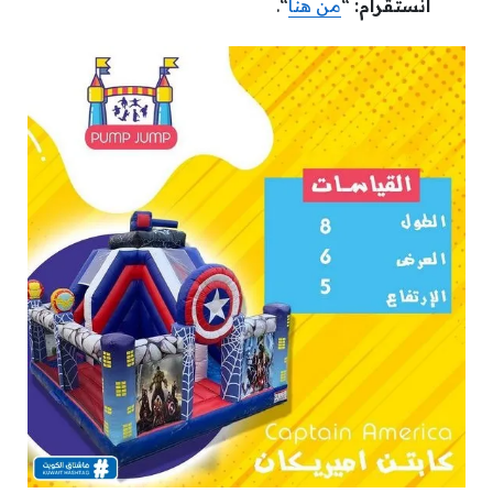
انستقرام:
“
من هنا
“.