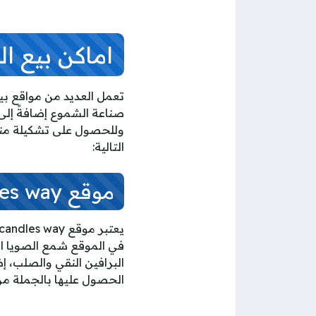
اماكن بيع ا
تعمل العديد من مواقع ب
صناعة الشموع إضافةً إلى
وللحصول على تشكيلة منو
التالية:
موقع candles way
في الموقع شمع الصويا ا
البرافين النقي والصلب، إ
الحصول عليها بالجملة من وقع candles way باستخدام قنوات ال