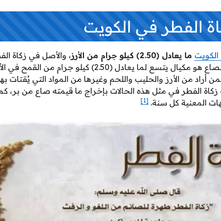
اة الفطر في الكويت
 الكويت
ما يعادل (2.50) كيلو جرام من الأرز
، والأصل في زكاة الف
شعير أو قمح أو زبيب، والصاع هو مكيال يتسع لما يعادل (2.50) ك
 أراد من الأرز والحليب واللحم وغيرها من المواد التي يُقتات بها 
ة زكاة الفطر في مثل هذه الحالات بإخراج ما قيمته صاع من بر، كم
[1]
هات المعنية كل سنة.