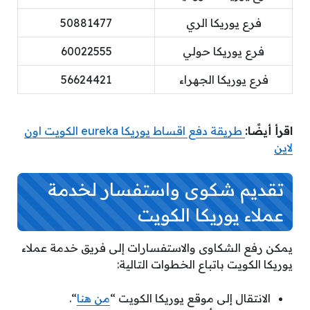
فرع يوريكا الري
50881477
فرع يوريكا حولي
60022555
فرع يوريكا الجهراء
56624421
اقرأ أيضًا:
طريقة دفع اقساط يوريكا eureka الكويت اون
لاين
تقديم شكوى واستفسار لخدمة
عملاء يوريكا الكويت
يمكن رفع الشكاوى والاستفسارات إلى فريق خدمة عملاء
يوريكا الكويت باتباع الخطوات التالية:
الانتقال إلى موقع يوريكا الكويت “
من هنا
“.