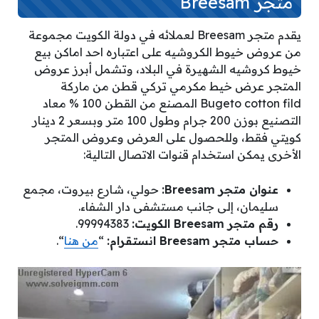
متجر Breesam
يقدم متجر Breesam لعملائه في دولة الكويت مجموعة
من عروض خيوط الكروشيه على اعتباره احد اماكن بيع
خيوط كروشيه الشهيرة في البلاد، وتشمل أبرز عروض
المتجر عرض خيط مكرمي تركي قطن من ماركة
Bugeto cotton fild المصنع من القطن 100 % معاد
التصنيع بوزن 200 جرام وطول 100 متر وبسعر 2 دينار
كويتي فقط، وللحصول على العرض وعروض المتجر
الأخرى يمكن استخدام قنوات الاتصال التالية:
عنوان متجر Breesam:
حولي، شارع بيروت، مجمع
سليمان، إلى جانب مستشفى دار الشفاء.
رقم متجر Breesam الكويت:
99994383.
حساب متجر Breesam انستقرام:
“
من هنا
“.