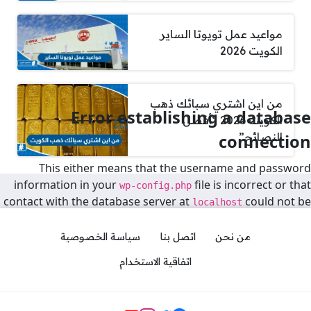
مواعيد عمل تويوتا الساير
الكويت 2026
من اين اشتري سبائك ذهب
Error establishing a database
الكويت 2026 “أفضل
النصائح”
connection
This either means that the username and password
information in your
file is incorrect or that
wp-config.php
contact with the database server at
could not be
localhost
established. This could mean your host’s database server
is down.
من نحن
اتصل بنا
سياسة الخصوصية
Are you sure you have the correct username and
اتفاقية الاستخدام
password?
Are you sure you have typed the correct hostname?