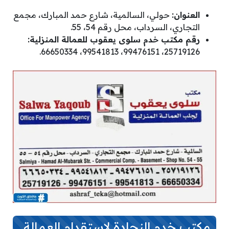
العنوان:
حولي، السالمية، شارع حمد المبارك، مجمع
التجاري، السرداب، محل رقم 54، 55.
رقم مكتب خدم سلوى يعقوب للعمالة المنزلية:
25719126، 99476151، 99541813، 66650334.
مكتب خدم النجادة لاستقدام العمالة