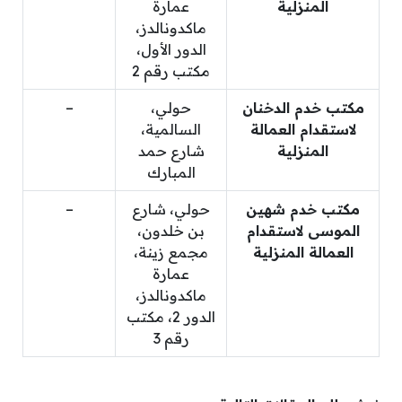
المنزلية
عمارة
ماكدونالدز،
الدور الأول،
مكتب رقم 2
مكتب خدم الدخنان
حولي،
–
لاستقدام العمالة
السالمية،
المنزلية
شارع حمد
المبارك
مكتب خدم شهين
حولي، شارع
–
الموسى لاستقدام
بن خلدون،
العمالة المنزلية
مجمع زينة،
عمارة
ماكدونالدز،
الدور 2، مكتب
رقم 3