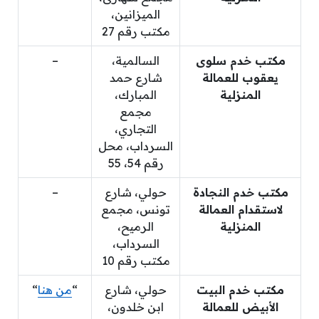
الميزانين،
مكتب رقم 27
مكتب خدم سلوى
السالمية،
–
يعقوب للعمالة
شارع حمد
المنزلية
المبارك،
مجمع
التجاري،
السرداب، محل
رقم 54، 55
مكتب خدم النجادة
حولي، شارع
–
لاستقدام العمالة
تونس، مجمع
المنزلية
الرميح،
السرداب،
مكتب رقم 10
مكتب خدم البيت
حولي، شارع
“
من هنا
“
الأبيض للعمالة
ابن خلدون،