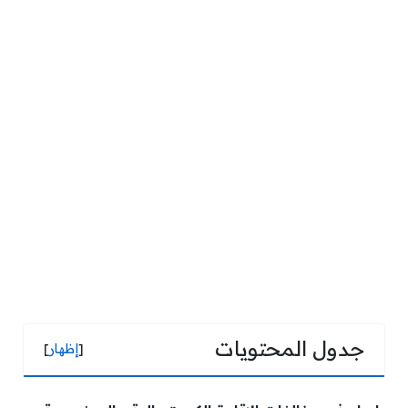
جدول المحتويات
[
إظهار
]