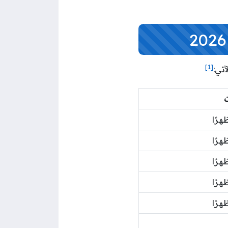
[1]
تي:
ت