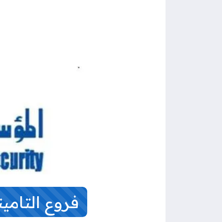
فروع
التامين