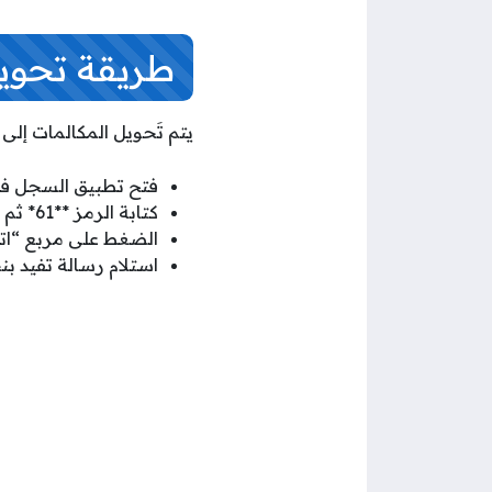
طريقة تحويل
يتم تَحويل المكالمات إلى
فتح تطبيق السجل في 
كتابة الرمز **61* ثم الرقم المراد التحويل إليه ثم / ثم #.
الضغط على مربع “ات
استلام رسالة تفيد بن