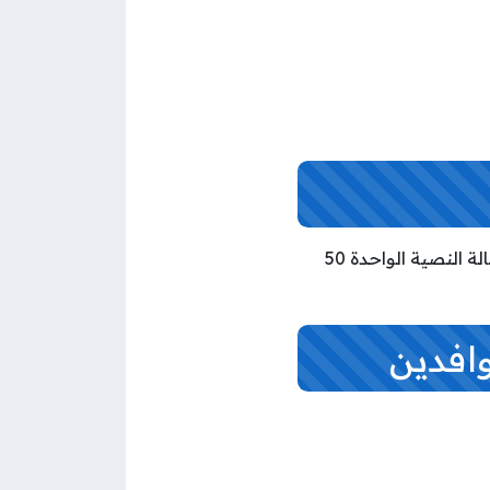
تبلغ رسوم تجديد البطاقة المدنية للوافدين في الكويت 5 دنانير كويتي، كما تبلغ تكلفة الرسالة النصية الواحدة 50
وافدين