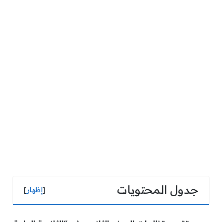
جدول المحتويات
[
إظهار
]