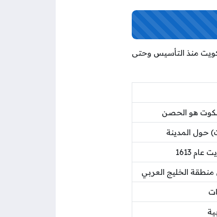
كويت منذ التأسيس وحتى
لكوت هو الحصن
 حول المدينة
ام 1613
 منطقة الخليج العربي
ية