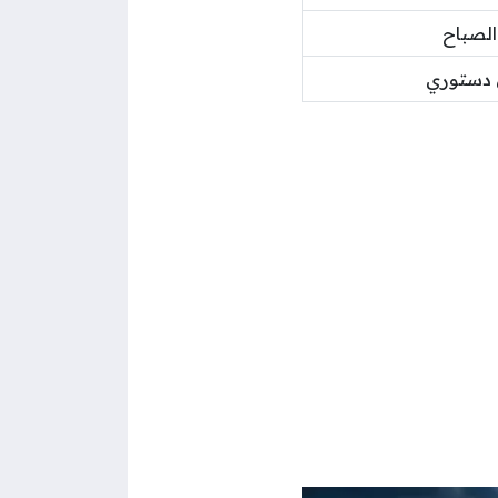
لصباح
 دستوري