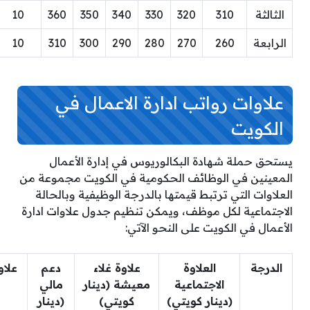
الثالثة
310
320
330
340
350
360
10
الرابعة
260
270
280
290
300
310
10
علاوات رواتب ادارة الاعمال في
الكويت
يستحق حملة شهادة البكالوريوس في إدارة الأعمال
المعينين في الوظائف الحكومية في الكويت مجموعة من
العلاوات التي ترتبط قيمتها بالدرجة الوظيفية وبالحالة
الاجتماعية لكل موظف، ويمكن تنظيم جدول علاوات ادارة
الأعمال في الكويت على النحو الآتي:
الدرجة
العلاوة
علاوة غلاء
دعم
علاو
الاجتماعية
معيشة (دينار
مالي
(دينار كويتي)
كويتي)
(دينار