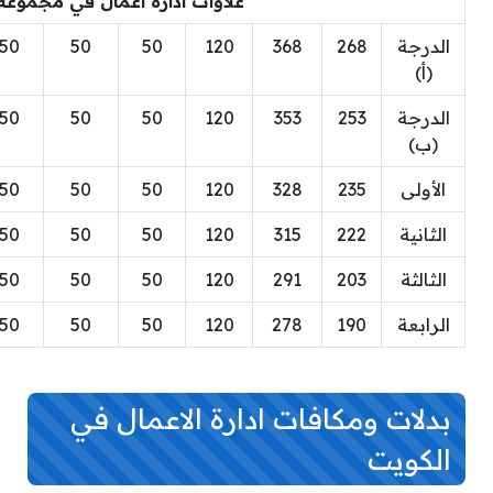
علاوات ادارة اعمال في مجموعة
الدرجة
268
368
120
50
50
50
(أ)
الدرجة
253
353
120
50
50
50
(ب)
الأولى
235
328
120
50
50
50
الثانية
222
315
120
50
50
50
الثالثة
203
291
120
50
50
50
الرابعة
190
278
120
50
50
50
بدلات ومكافات ادارة الاعمال في
الكويت