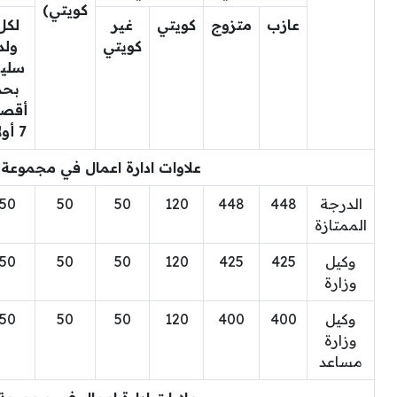
كويتي)
عازب
متزوج
كويتي
غير
لكل
كويتي
ولد
سلي
بحد
أقص
7 أولاد
علاوات ادارة اعمال في مجموعة ا
الدرجة
448
448
120
50
50
50
الممتازة
وكيل
425
425
120
50
50
50
وزارة
وكيل
400
400
120
50
50
50
وزارة
مساعد