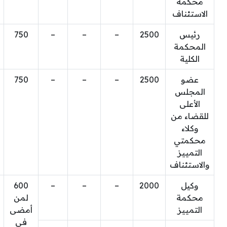
محكمة
الاستئناف
رئيس
2500
–
–
–
750
المحكمة
الكلية
عضو
2500
–
–
–
750
المجلس
الأعلى
للقضاء من
وكلاء
محكمتي
التمييز
والاستئناف
وكيل
2000
–
–
–
600
محكمة
لمن
التمييز
أمضى
في