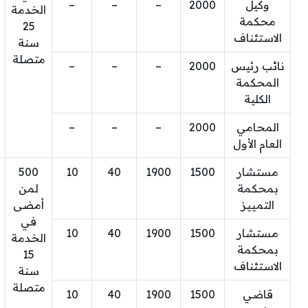
وكيل
2000
–
–
–
الخدمة
محكمة
25
الاستئناف
سنة
متصلة
نائب رئيس
2000
–
–
–
المحكمة
الكلية
المحامي
2000
–
–
–
العام الأول
مستشار
1500
1900
40
10
500
بمحكمة
لمن
التمييز
أمضى
في
مستشار
1500
1900
40
10
الخدمة
بمحكمة
15
الاستئناف
سنة
متصلة
قاضي
1500
1900
40
10