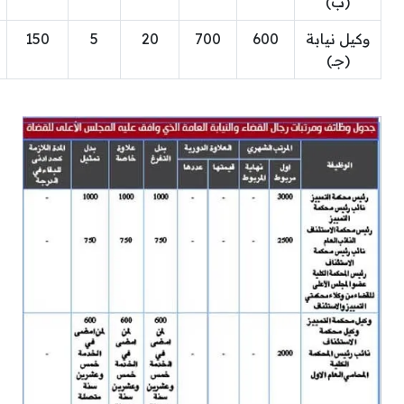
(ب)
وكيل نيابة
600
700
20
5
150
(جـ)