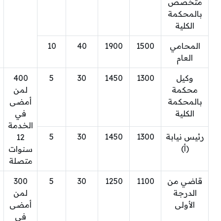
متخصص
بالمحكمة
الكلية
المحامي
1500
1900
40
10
العام
وكيل
1300
1450
30
5
400
محكمة
لمن
بالمحكمة
أمضى
الكلية
في
الخدمة
رئيس نيابة
1300
1450
30
5
12
(أ)
سنوات
متصلة
قاضي من
1100
1250
30
5
300
الدرجة
لمن
الأولى
أمضى
في