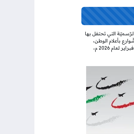
رّسميّة التي تحتفل بها
شّوارع بأعلام الوطن،
كذلك تتزامن تلك الاحتفالات مع احتفالات يوم تحرير الكويت عن القوات العراقيّة في 26 من فبراير لعام 2026 م،