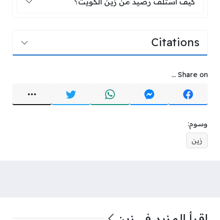
كيف استلف رصيد من زين الكويت؟
Citations
Share on ...
وسوم:
زين
اقرأ المزيد في
زين